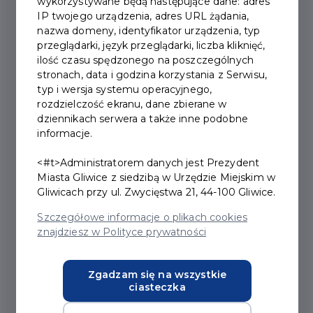
wykorzystywane będą następujące dane: adres
IP twojego urządzenia, adres URL żądania,
nazwa domeny, identyfikator urządzenia, typ
przeglądarki, język przeglądarki, liczba kliknięć,
ilość czasu spędzonego na poszczególnych
stronach, data i godzina korzystania z Serwisu,
typ i wersja systemu operacyjnego,
rozdzielczość ekranu, dane zbierane w
dziennikach serwera a także inne podobne
informacje.
<#t>Administratorem danych jest Prezydent
Miasta Gliwice z siedzibą w Urzędzie Miejskim w
1
/
1
Gliwicach przy ul. Zwycięstwa 21, 44-100 Gliwice.
Szczegółowe informacje o plikach cookies
Palmiarnia Miejska w
znajdziesz w Polityce prywatności
Gliwicach
Zgadzam się na wszystkie
ciasteczka
Ekspozycja egzotycznej flory i fauny. Cztery
pawilony roślinne oraz dział akwarystyczny.