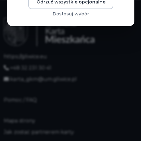
Odrzuć wszystkie opcjonalne
Dostosuj wybór
https://gliwice.eu
+48 32 231 30 41
karta_gkm@um.gliwice.pl
Pomoc / FAQ
Mapa strony
Jak zostać partnerem karty