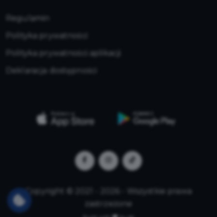
Regulamin
Polityka prywatności
Polityka prywatności aplikacji
Deklaracja dostępności
Copyright © 2021 - 2026 - Wszystkie prawa
zastrzeżone
Build with
by qb