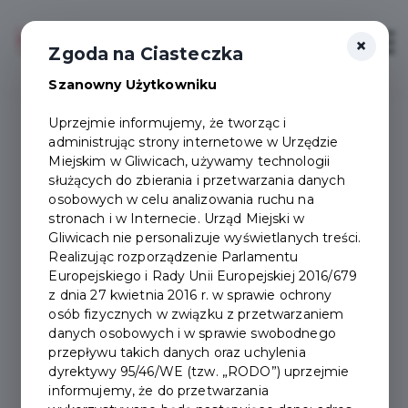
×
Zaloguj
Otwór
Zgoda na Ciasteczka
Szanowny Użytkowniku
Uprzejmie informujemy, że tworząc i
administrując strony internetowe w Urzędzie
Dokumenty do pobrania
Miejskim w Gliwicach, używamy technologii
służących do zbierania i przetwarzania danych
osobowych w celu analizowania ruchu na
stronach i w Internecie. Urząd Miejski w
Gliwicach nie personalizuje wyświetlanych treści.
Realizując rozporządzenie Parlamentu
Europejskiego i Rady Unii Europejskiej 2016/679
z dnia 27 kwietnia 2016 r. w sprawie ochrony
Nazwa:
osób fizycznych w związku z przetwarzaniem
danych osobowych i w sprawie swobodnego
Instrukcja_korzystania_z_programu_GKM_20.02.202
przepływu takich danych oraz uchylenia
dyrektywy 95/46/WE (tzw. „RODO”) uprzejmie
informujemy, że do przetwarzania