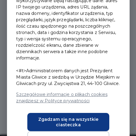
wykorzystywane będą następujące dane: adres
Zalacznik_nr_1a_do_Instrukcji_awers_karty_1_.pdf
IP twojego urządzenia, adres URL żądania,
nazwa domeny, identyfikator urządzenia, typ
przeglądarki, język przeglądarki, liczba kliknięć,
Zalacznik_nr_1a_do_Instrukcji_awers_karty_2_.pdf
ilość czasu spędzonego na poszczególnych
stronach, data i godzina korzystania z Serwisu,
typ i wersja systemu operacyjnego,
Zalacznik_nr_2_do_Instrukcji.pdf
rozdzielczość ekranu, dane zbierane w
dziennikach serwera a także inne podobne
informacje.
Zalacznik_nr_3_do_Instrukcji.pdf
<#t>Administratorem danych jest Prezydent
Miasta Gliwice z siedzibą w Urzędzie Miejskim w
Gliwicach przy ul. Zwycięstwa 21, 44-100 Gliwice.
Zalacznik_nr_4_do_Instrukcji.pdf
Szczegółowe informacje o plikach cookies
znajdziesz w Polityce prywatności
Zgadzam się na wszystkie
ciasteczka