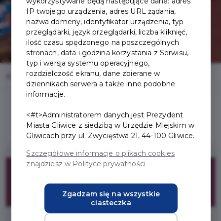
wykorzystywane będą następujące dane: adres
IP twojego urządzenia, adres URL żądania,
nazwa domeny, identyfikator urządzenia, typ
przeglądarki, język przeglądarki, liczba kliknięć,
ilość czasu spędzonego na poszczególnych
stronach, data i godzina korzystania z Serwisu,
typ i wersja systemu operacyjnego,
rozdzielczość ekranu, dane zbierane w
Home
Oferty
Kawiarnia Kafar
dziennikach serwera a także inne podobne
informacje.
<#t>Administratorem danych jest Prezydent
Miasta Gliwice z siedzibą w Urzędzie Miejskim w
Gliwicach przy ul. Zwycięstwa 21, 44-100 Gliwice.
Szczegółowe informacje o plikach cookies
15%
znajdziesz w Polityce prywatności
Zgadzam się na wszystkie
ZNIŻKI
ciasteczka