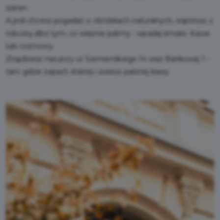
ziaren.
A jeśli chcesz pogadać o obróbkach naturalnych, espresso z
robustą albo tym, co właśnie palimy - wpadaj śmiało. Kawa
lubi rozmowy.
Znajdziesz nas przy ul. Siemieńskiego 14 oraz Bankowej 1 -
tam gdzie zapach dobrej i świeżo palonej kawy.