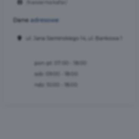
/kawiarnia.kafar/
Dane
adresowe
ul. Jana Siemińskiego 14, ul. Bankowa 1
pon-pt: 07:00 - 18:00
sob: 09:00 - 18:00
ndz: 10:00 - 18:00