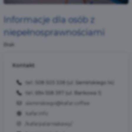
Informacje dla osób z
niepełnosprawnościami
Brak
Kontakt
tel.: 508 503 338 (ul. Siemińskiego 14)
tel.: 694 558 397 (ul. Bankowa 1)
sieminskiego@kafar.coffee
kafar.info
/kafarpalarniakawy/