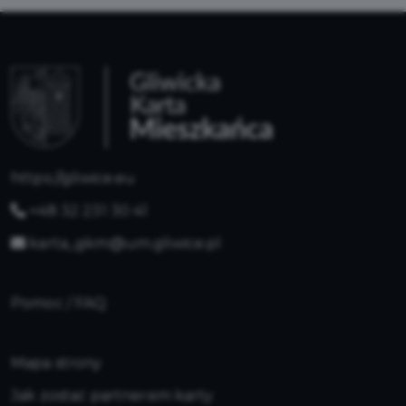
https://gliwice.eu
+48 32 231 30 41
karta_gkm@um.gliwice.pl
Pomoc / FAQ
Mapa strony
Jak zostać partnerem karty