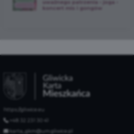
uważnego patrzenia • joga •
koncert mis i gongów
https://gliwice.eu
+48 32 231 30 41
karta_gkm@um.gliwice.pl