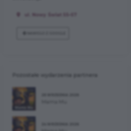
ul. Nowy Świat 55–57
NAWIGUJ Z GOOGLE
Pozostałe wydarzenia partnera
26 WRZEŚNIA 2026
Mama Mu
24 WRZEŚNIA 2026