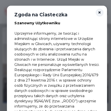
×
Zaloguj
Otwór
Zgoda na Ciasteczka
Szanowny Użytkowniku
Home
Wydarzenia
Wieczór kawalerski - pożegnanie z tytułem
Uprzejmie informujemy, że tworząc i
administrując strony internetowe w Urzędzie
Wydarzenie już się
Miejskim w Gliwicach, używamy technologii
zakończyło
służących do zbierania i przetwarzania danych
osobowych w celu analizowania ruchu na
stronach i w Internecie. Urząd Miejski w
Gliwicach nie personalizuje wyświetlanych treści.
Realizując rozporządzenie Parlamentu
Europejskiego i Rady Unii Europejskiej 2016/679
z dnia 27 kwietnia 2016 r. w sprawie ochrony
osób fizycznych w związku z przetwarzaniem
danych osobowych i w sprawie swobodnego
przepływu takich danych oraz uchylenia
dyrektywy 95/46/WE (tzw. „RODO”) uprzejmie
informujemy, że do przetwarzania