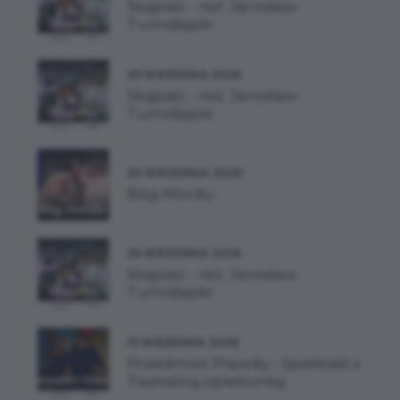
Skąpiec - reż. Jarosław
Tumidajski
29 WRZEŚNIA 2026
Skąpiec - reż. Jarosław
Tumidajski
20 WRZEŚNIA 2026
Bóg Mordu
26 WRZEŚNIA 2026
Skąpiec - reż. Jarosław
Tumidajski
13 WRZEŚNIA 2026
Przedmiot Prawdy - Spektakl z
Teatralną opiekunką