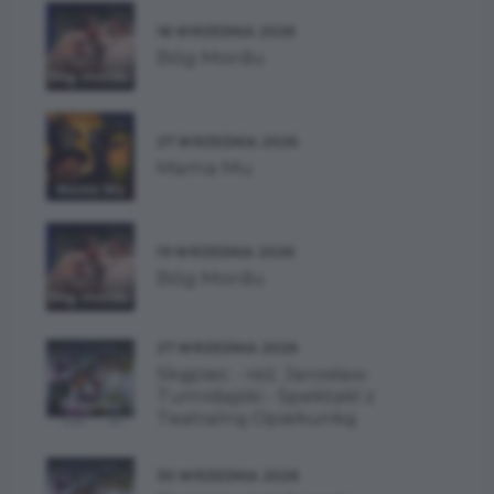
18 WRZEŚNIA 2026
Bóg Mordu
27 WRZEŚNIA 2026
Mama Mu
19 WRZEŚNIA 2026
Bóg Mordu
27 WRZEŚNIA 2026
Skąpiec - reż. Jarosław
Tumidajski - Spektakl z
Teatralną Opiekunką
30 WRZEŚNIA 2026