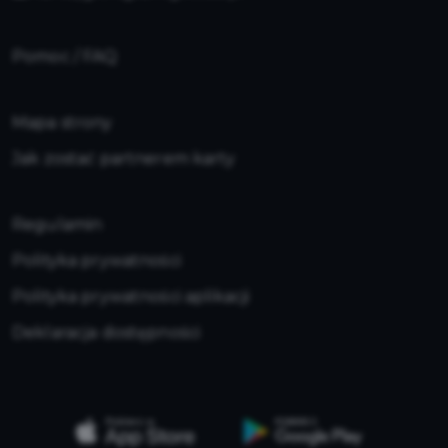
Pomoc / FAQ
Mapa strony
Jak zostać partnerem karty
Regulamin
Polityka prywatności
Polityka prywatności aplikacji
Deklaracja dostępności