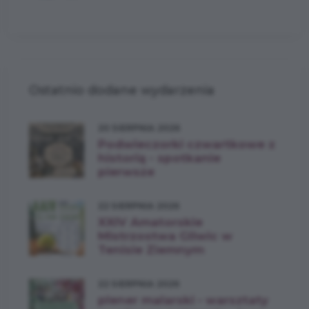
Ostatnio dodane wydarzenia
20 SIERPNIA 2026
Podwieczorki czwartkowe z
historią - spotkanie
pierwsze
22 SIERPNIA 2026
XXIV Amatorskie
Mistrzostwa Gliwic w
Tenisie Ziemnym
22 SIERPNIA 2026
plener malarski • warsztaty