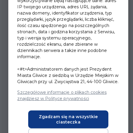
wykorzystywane będą następujące dane: adres
IP twojego urządzenia, adres URL żądania,
nazwa domeny, identyfikator urządzenia, typ
przeglądarki, język przeglądarki, liczba kliknięć,
ilość czasu spędzonego na poszczególnych
WIECZÓR KAWALERSKI -
stronach, data i godzina korzystania z Serwisu,
POŻEGNANIE Z TYTUŁEM
typ i wersja systemu operacyjnego,
rozdzielczość ekranu, dane zbierane w
dziennikach serwera a także inne podobne
Jest burzliwy poranek po
informacje.
wieczorze kawalerskim.
<#t>Administratorem danych jest Prezydent
Przyszły pan młody budzi
Miasta Gliwice z siedzibą w Urzędzie Miejskim w
Gliwicach przy ul. Zwycięstwa 21, 44-100 Gliwice.
się w apartamencie dla
Szczegółowe informacje o plikach cookies
nowożeńców u boku
znajdziesz w Polityce prywatności
pięknej, nieznanej kobiety.
Za chwilę ma przybyć
Zgadzam się na wszystkie
ciasteczka
panna młoda… Jak