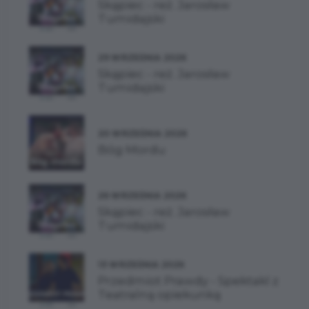
Skąpiec - reż. Jarosław
Tumidajski
29 WRZEŚNIA 2026
Skąpiec - reż. Jarosław
Tumidajski
20 WRZEŚNIA 2026
Bóg Mordu
26 WRZEŚNIA 2026
Skąpiec - reż. Jarosław
Tumidajski
13 WRZEŚNIA 2026
Przedmiot Prawdy - Spektakl z
Teatralną opiekunką