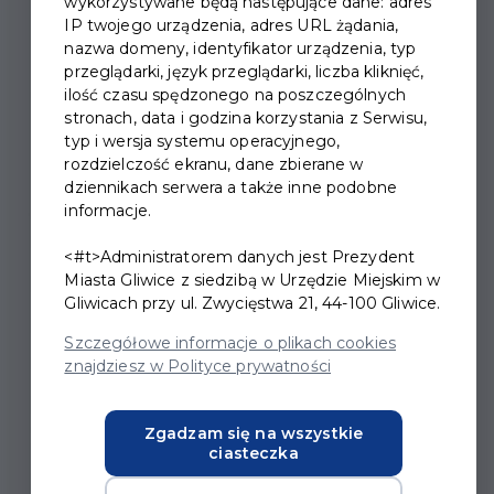
wykorzystywane będą następujące dane: adres
IP twojego urządzenia, adres URL żądania,
nazwa domeny, identyfikator urządzenia, typ
przeglądarki, język przeglądarki, liczba kliknięć,
ilość czasu spędzonego na poszczególnych
WIECZÓR KAWALERSKI -
stronach, data i godzina korzystania z Serwisu,
POŻEGNANIE Z TYTUŁEM
typ i wersja systemu operacyjnego,
rozdzielczość ekranu, dane zbierane w
dziennikach serwera a także inne podobne
Jest burzliwy poranek po
informacje.
wieczorze kawalerskim.
<#t>Administratorem danych jest Prezydent
Przyszły pan młody budzi
Miasta Gliwice z siedzibą w Urzędzie Miejskim w
Gliwicach przy ul. Zwycięstwa 21, 44-100 Gliwice.
się w apartamencie dla
Szczegółowe informacje o plikach cookies
nowożeńców u boku
znajdziesz w Polityce prywatności
pięknej, nieznanej kobiety.
Za chwilę ma przybyć
Zgadzam się na wszystkie
ciasteczka
panna młoda… Jak