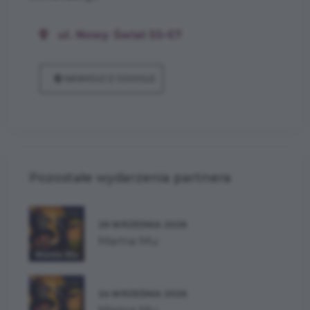
ul. Nowy Świat 55–57
NAWIGUJ Z GOOGLE
Pozostałe wydarzenia partnera
26 WRZEŚNIA 2026
Mama Mu
24 WRZEŚNIA 2026