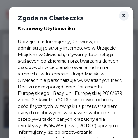
×
Zaloguj
Otwór
Zgoda na Ciasteczka
Szanowny Użytkowniku
Home
Wydarzenia
Wieczór kawalerski - pożegnanie z tytułem
Uprzejmie informujemy, że tworząc i
administrując strony internetowe w Urzędzie
Wydarzenie już się
Miejskim w Gliwicach, używamy technologii
zakończyło
służących do zbierania i przetwarzania danych
osobowych w celu analizowania ruchu na
stronach i w Internecie. Urząd Miejski w
Gliwicach nie personalizuje wyświetlanych treści.
Realizując rozporządzenie Parlamentu
Europejskiego i Rady Unii Europejskiej 2016/679
z dnia 27 kwietnia 2016 r. w sprawie ochrony
osób fizycznych w związku z przetwarzaniem
danych osobowych i w sprawie swobodnego
przepływu takich danych oraz uchylenia
dyrektywy 95/46/WE (tzw. „RODO”) uprzejmie
informujemy, że do przetwarzania