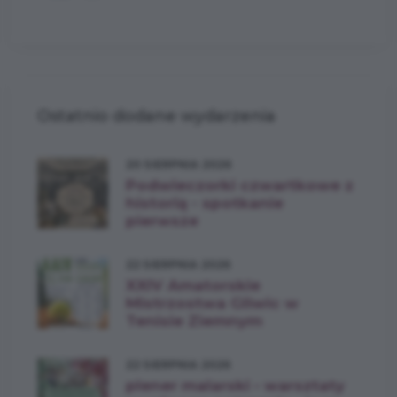
Ostatnio dodane wydarzenia
20 SIERPNIA 2026
Podwieczorki czwartkowe z
historią - spotkanie
pierwsze
22 SIERPNIA 2026
XXIV Amatorskie
Mistrzostwa Gliwic w
Tenisie Ziemnym
22 SIERPNIA 2026
plener malarski • warsztaty