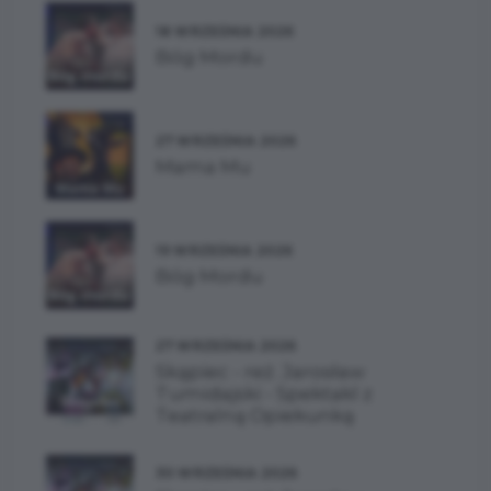
18 WRZEŚNIA 2026
Bóg Mordu
27 WRZEŚNIA 2026
Mama Mu
19 WRZEŚNIA 2026
Bóg Mordu
27 WRZEŚNIA 2026
Skąpiec - reż. Jarosław
Tumidajski - Spektakl z
Teatralną Opiekunką
30 WRZEŚNIA 2026