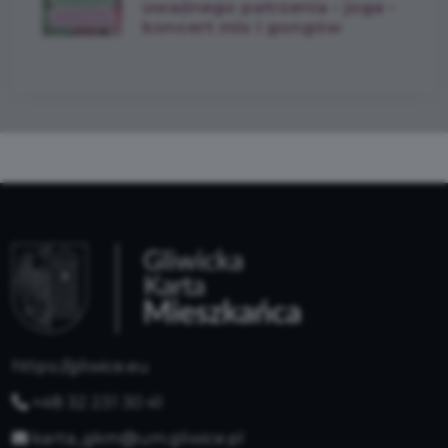
uważnego patrzenia • joga •
koncert mis i gongów
https://gliwice.eu
+48 32 231 30 41
karta_gkm@um.gliwice.pl