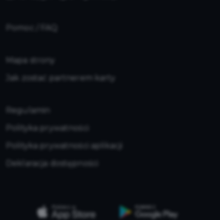
Pomoc / FAQ
Mapa strony
Jak zostać partnerem karty
Regulamin
Polityka prywatności
Polityka prywatności aplikacji
Deklaracja dostępności