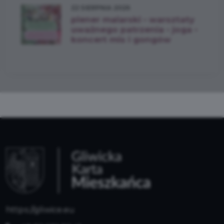
22 SIERPNIA 2026
plener malarski • warsztaty
uważnego patrzenia • joga •
koncert mis i gongów
https://gliwice.eu