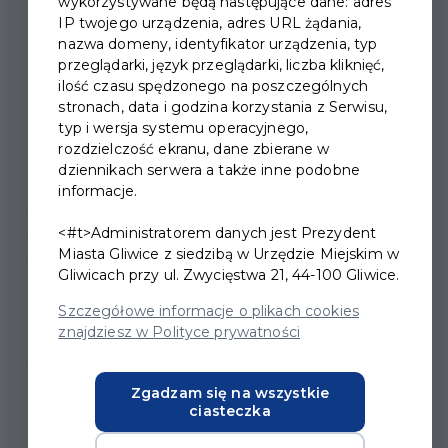
wykorzystywane będą następujące dane: adres
IP twojego urządzenia, adres URL żądania,
nazwa domeny, identyfikator urządzenia, typ
przeglądarki, język przeglądarki, liczba kliknięć,
WAKACYJNE WARSZTATY
ilość czasu spędzonego na poszczególnych
stronach, data i godzina korzystania z Serwisu,
MUZYCZNE
typ i wersja systemu operacyjnego,
rozdzielczość ekranu, dane zbierane w
dziennikach serwera a także inne podobne
Zapraszamy na kreatywne warsztaty w Gliwicach,
informacje.
podczas których dzieci będą uczestniczyć w
<#t>Administratorem danych jest Prezydent
prawdziwej muzycznej przygodzie od pomysłu do
Miasta Gliwice z siedzibą w Urzędzie Miejskim w
realizacji. Zajęcia w twórczym środowisku pozwolą
Gliwicach przy ul. Zwycięstwa 21, 44-100 Gliwice.
dzieciom rozwinąć wiele umiejętności, nie tylko
Szczegółowe informacje o plikach cookies
artystycznych, ale tych, które budują tak ważną w
znajdziesz w Polityce prywatności
życiu pewność siebie oraz umiejętność współpracy z
rówieśnikami.
Zgadzam się na wszystkie
ciasteczka
Co dokładnie będzie się działo?