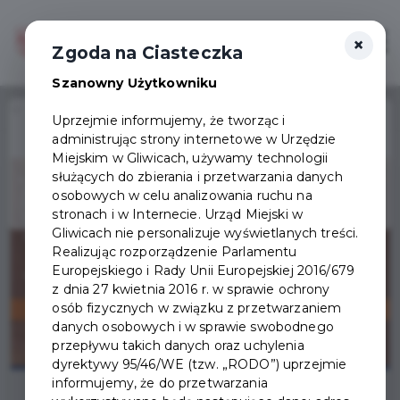
×
Zaloguj
Otwór
Zgoda na Ciasteczka
Szanowny Użytkowniku
Home
Wydarzenia
Wakacyjne warsztaty muzyczne
Uprzejmie informujemy, że tworząc i
administrując strony internetowe w Urzędzie
Wydarzenie już się
Miejskim w Gliwicach, używamy technologii
zakończyło
służących do zbierania i przetwarzania danych
osobowych w celu analizowania ruchu na
stronach i w Internecie. Urząd Miejski w
Gliwicach nie personalizuje wyświetlanych treści.
Realizując rozporządzenie Parlamentu
Europejskiego i Rady Unii Europejskiej 2016/679
z dnia 27 kwietnia 2016 r. w sprawie ochrony
osób fizycznych w związku z przetwarzaniem
danych osobowych i w sprawie swobodnego
przepływu takich danych oraz uchylenia
dyrektywy 95/46/WE (tzw. „RODO”) uprzejmie
informujemy, że do przetwarzania