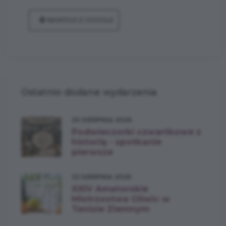
NAWIGUJ Z GOOGLE
Ostatnio dodane wydarzenia
20 SIERPNIA 2026
Podwieczorki czwartkowe z
historią - spotkanie
pierwsze
22 SIERPNIA 2026
XXIV Amatorskie
Mistrzostwa Gliwic w
Tenisie Ziemnym