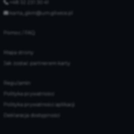
+48 32 231 30 41
karta_gkm@um.gliwice.pl
Pomoc / FAQ
Mapa strony
Jak zostać partnerem karty
Regulamin
Polityka prywatności
Polityka prywatności aplikacji
Deklaracja dostępności