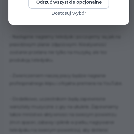
Odrzuć wszystkie opcjonalne
- Wspólnie napiszemy tekst, skomponujemy melodię i
Dostosuj wybór
nagramy nasz własny, autorski wakacyjny hit w
profesjonalnych warunkach.
- Następnie nagramy teledysk i poczujemy się jak na
prawdziwym planie zdjęciowym. Kreatywność
zostanie przelana nie tylko na muzykę, ale też
produkcję teledysku.
- Zwieńczeniem naszej pracy będzie nagranie
profesjonalnego klipu i oficjalna premiera na YouTube.
- Dodatkowo, uczestnikom będą zapewnione
warsztaty muzyczne z gry na ukulele. Zapewniamy
także mnóstwo aktywności na świeżym powietrzu
(m.in spacer, zabawy i piknik w parku, nagrywanie
teledysku na świeżym powietrzu), aby dotlenić