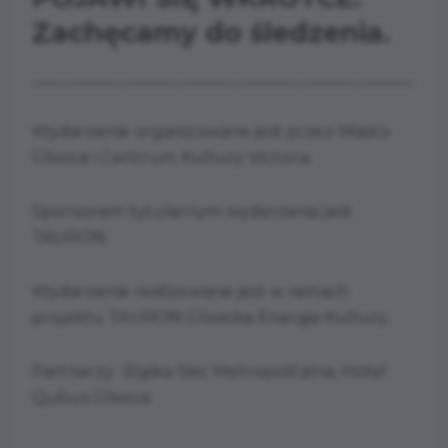
Zachęcamy do śledzenia.
___________________________________________________
Wydarzenie organizowane jest przez Miasto
Gliwice i Centrum Kultury Victoria.
Sponsorem tytularnym wydarzenia jest
TAURON.
Wydarzenie realizowane jest w ramach
projektu TAURON Gliwicka Energia Kultury.
Partnerzy: Śląska Sieć Metropolitalna, Hotel
Qubus Gliwice