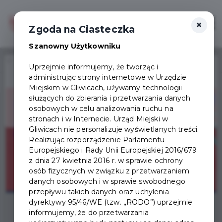
×
Zaloguj
Otwór
Zgoda na Ciasteczka
Szanowny Użytkowniku
Home
Wydarzenia
TAURON Piątki Kultury
Uprzejmie informujemy, że tworząc i
administrując strony internetowe w Urzędzie
Wydarzenie już się
Miejskim w Gliwicach, używamy technologii
zakończyło
służących do zbierania i przetwarzania danych
osobowych w celu analizowania ruchu na
stronach i w Internecie. Urząd Miejski w
Gliwicach nie personalizuje wyświetlanych treści.
Realizując rozporządzenie Parlamentu
Europejskiego i Rady Unii Europejskiej 2016/679
z dnia 27 kwietnia 2016 r. w sprawie ochrony
osób fizycznych w związku z przetwarzaniem
danych osobowych i w sprawie swobodnego
przepływu takich danych oraz uchylenia
dyrektywy 95/46/WE (tzw. „RODO”) uprzejmie
informujemy, że do przetwarzania