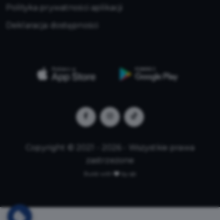
Polityka prywatności aplikacji
Deklaracja dostępności
Copyright © 2021 - 2026 - Wszystkie prawa
zastrzeżone
Build with
by qb