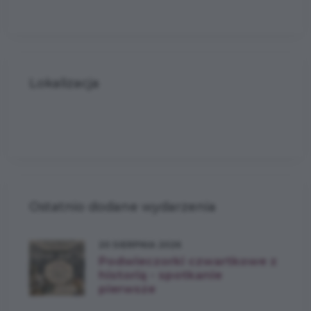
Lokalizacja
Ostatnio dodane wydarzenia
20 SIERPNIA 2026
Podwieczorki czwartkowe z
historią - spotkanie
pierwsze