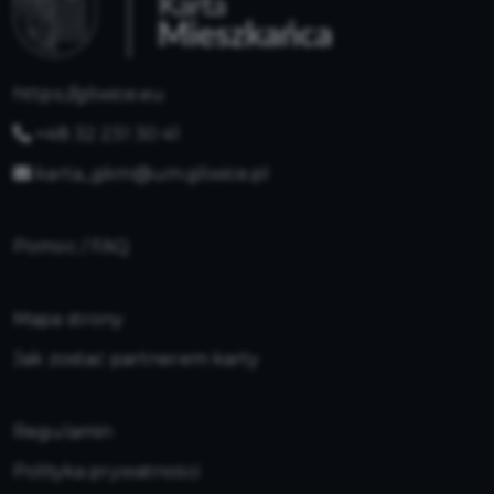
https://gliwice.eu
+48 32 231 30 41
karta_gkm@um.gliwice.pl
Pomoc / FAQ
Mapa strony
Jak zostać partnerem karty
Regulamin
Polityka prywatności