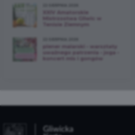
22 SIERPNIA 2026
XXIV Amatorskie
Mistrzostwa Gliwic w
Tenisie Ziemnym
22 SIERPNIA 2026
plener malarski • warsztaty
uważnego patrzenia • joga •
koncert mis i gongów