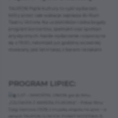
TAURON Piątki Kultury to cykl wydarzeń,
który przez całe wakacje zaprasza do Ruin
Teatru Victoria. Na uczestników czeka bogaty
program koncertów, spektakli oraz spotkań
artystycznych. Każde wydarzenie rozpoczyna
się o 19:00, natomiast już godzinę wcześniej
otwierany jest letni taras, z barem i leżakami.
PROGRAM LIPIEC:
3.07 – IMMORTAL ONION gra do filmu
„CZŁOWIEK Z KAMERĄ FILMOWĄ” – Pokaz filmu
Dzigi Viertowa (1929) z muzyką zespołu na żywo – w
ramach TAURON GLIWICKI PUNKT WIDZENIA (3-