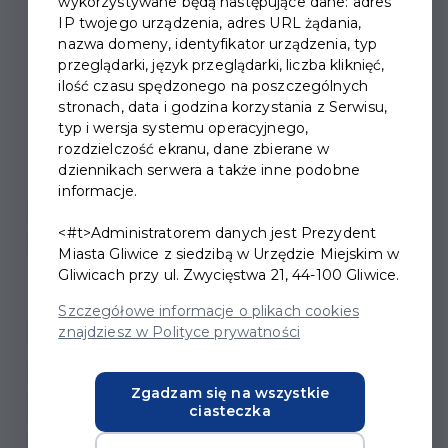
wykorzystywane będą następujące dane: adres
IP twojego urządzenia, adres URL żądania,
nazwa domeny, identyfikator urządzenia, typ
TAURON PIĄTKI
przeglądarki, język przeglądarki, liczba kliknięć,
ilość czasu spędzonego na poszczególnych
KULTURY
stronach, data i godzina korzystania z Serwisu,
typ i wersja systemu operacyjnego,
rozdzielczość ekranu, dane zbierane w
Każdy wakacyjny
dziennikach serwera a także inne podobne
informacje.
piątek to piątek
<#t>Administratorem danych jest Prezydent
kultury! TAURON
Miasta Gliwice z siedzibą w Urzędzie Miejskim w
Gliwicach przy ul. Zwycięstwa 21, 44-100 Gliwice.
Piątki Kultury
Szczegółowe informacje o plikach cookies
zapraszają na wieczory
znajdziesz w Polityce prywatności
pełne spotkań,
Zgadzam się na wszystkie
koncertów i spektakli.
ciasteczka