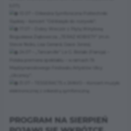
5.07);
10.07 – Orkiestra Symfoniczna Politechniki
Śląskiej – koncert “Od klasyki do rozrywki”;
17.07 – Dobry Wieczór z Płytą Winylową
Bogusława Ziębowicza; „TERAZ KOBIETY” (m.in.
Stevie Nicks, Lisa Gerrard, Grace Jones);
24.07 – „Tancarville” Le G. Bistaki (Francja) –
Polska premiera spektaklu – w ramach 19.
Międzynarodowego Festiwalu Artystów Ulicy
„Ulicznicy”;
31.07 – TESSERACTS x JANVO – Koncert muzyki
elektronicznej z orkiestrą symfoniczną;
PROGRAM NA SIERPIEŃ
POJAWI SIĘ WKRÓTCE.