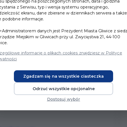
su spędzonego na poszczególnych stronach, data i godzina
zystania z Serwisu, typ i wersja systemu operacyjnego,
dzielczość ekranu, dane zbierane w dziennikach serwera a takż
e podobne informacje.
>Administratorem danych jest Prezydent Miasta Gliwice z sied
rzędzie Miejskim w Gliwicach przy ul. Zwycięstwa 21, 44-100
wice.
zegółowe informacje o plikach cookies znajdziesz w Polityce
watności
Zgadzam się na wszystkie ciasteczka
Odrzuć wszystkie opcjonalne
E LABORATORIUM
Dostosuj wybór
: PROF. AG MIROSŁAW