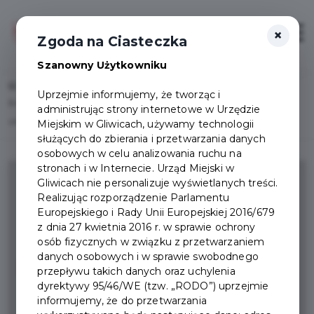
×
Zaloguj
Otwór
Zgoda na Ciasteczka
Szanowny Użytkowniku
Home
Wydarzenia
Uprzejmie informujemy, że tworząc i
Brzezina | Wajda: re-wizje, przegląd filmów Andrzeja Wajdy w 100. rocznicę
administrując strony internetowe w Urzędzie
urodzin
Miejskim w Gliwicach, używamy technologii
służących do zbierania i przetwarzania danych
osobowych w celu analizowania ruchu na
stronach i w Internecie. Urząd Miejski w
Gliwicach nie personalizuje wyświetlanych treści.
Realizując rozporządzenie Parlamentu
Europejskiego i Rady Unii Europejskiej 2016/679
z dnia 27 kwietnia 2016 r. w sprawie ochrony
osób fizycznych w związku z przetwarzaniem
danych osobowych i w sprawie swobodnego
przepływu takich danych oraz uchylenia
dyrektywy 95/46/WE (tzw. „RODO”) uprzejmie
informujemy, że do przetwarzania