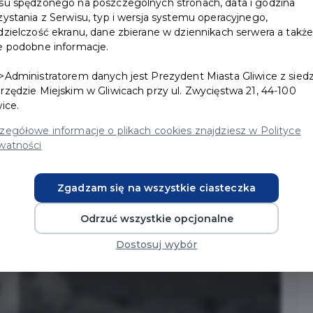
su spędzonego na poszczególnych stronach, data i godzina
zystania z Serwisu, typ i wersja systemu operacyjnego,
dzielczość ekranu, dane zbierane w dziennikach serwera a takż
e podobne informacje.
>Administratorem danych jest Prezydent Miasta Gliwice z sied
rzędzie Miejskim w Gliwicach przy ul. Zwycięstwa 21, 44-100
wice.
zegółowe informacje o plikach cookies znajdziesz w Polityce
watności
Zgadzam się na wszystkie ciasteczka
Odrzuć wszystkie opcjonalne
Dostosuj wybór