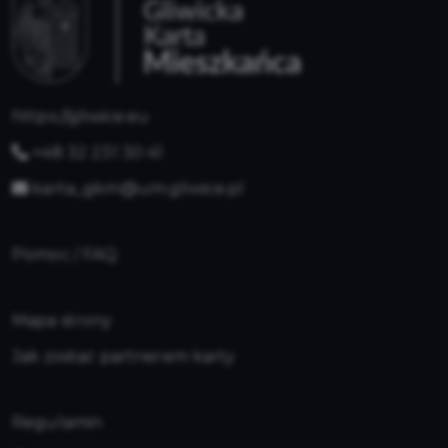
https://gliwice.eu
+48 32 231 30 41
karta_gkm@um.gliwice.pl
Pomoc / FAQ
Mapa strony
Jak zostać partnerem karty
Regulamin