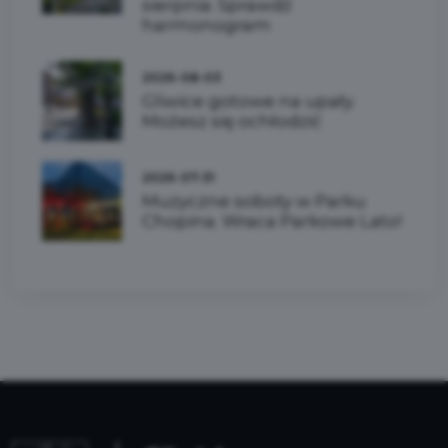
sierpnia. Sprawdź
harmonogram
2026-08-03
Gliwice gotowe na upały.
Możesz się ochłodzić
2026-07-31
Muzyczne soboty w Parku
Chopina. Wraca Parkowe Lato!