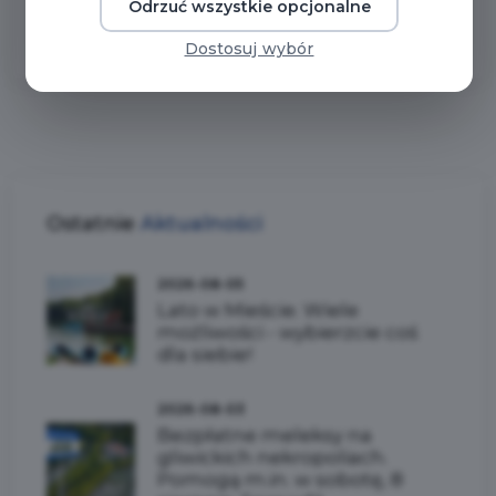
Odrzuć wszystkie opcjonalne
Dostosuj wybór
Ostatnie
Aktualności
2026-08-05
Lato w Mieście. Wiele
możliwości - wybierzcie coś
dla siebie!
2026-08-03
Bezpłatne meleksy na
gliwickich nekropoliach.
Pomogą m.in. w sobotę, 8