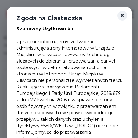
×
Zaloguj
Otwór
Zgoda na Ciasteczka
Szanowny Użytkowniku
Home
Lista aktualności
Uprzejmie informujemy, że tworząc i
Zapoznaj się z Instrukcją korzystania z programu Gliwicka Karta
administrując strony internetowe w Urzędzie
Mieszkańca
Miejskim w Gliwicach, używamy technologii
służących do zbierania i przetwarzania danych
osobowych w celu analizowania ruchu na
stronach i w Internecie. Urząd Miejski w
Gliwicach nie personalizuje wyświetlanych treści.
Realizując rozporządzenie Parlamentu
Europejskiego i Rady Unii Europejskiej 2016/679
z dnia 27 kwietnia 2016 r. w sprawie ochrony
osób fizycznych w związku z przetwarzaniem
danych osobowych i w sprawie swobodnego
przepływu takich danych oraz uchylenia
dyrektywy 95/46/WE (tzw. „RODO”) uprzejmie
informujemy, że do przetwarzania