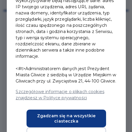
wykorzystywane będą następujące dane: adres
IP twojego urządzenia, adres URL żądania,
nazwa domeny, identyfikator urządzenia, typ
przeglądarki, język przeglądarki, liczba kliknięć,
ilość czasu spędzonego na poszczególnych
2022-04-11
stronach, data i godzina korzystania z Serwisu,
typ i wersja systemu operacyjnego,
rozdzielczość ekranu, dane zbierane w
ZAPOZNAJ SIĘ Z
dziennikach serwera a także inne podobne
informacje.
INSTRUKCJĄ
<#t>Administratorem danych jest Prezydent
KORZYSTANIA Z
Miasta Gliwice z siedzibą w Urzędzie Miejskim w
PROGRAMU GLIWICKA
Gliwicach przy ul. Zwycięstwa 21, 44-100 Gliwice.
KARTA MIESZKAŃCA
Szczegółowe informacje o plikach cookies
znajdziesz w Polityce prywatności
Przed złożeniem wniosku przeczytaj Instrukcję, która
Zgadzam się na wszystkie
jest dostępna
tu
.
ciasteczka