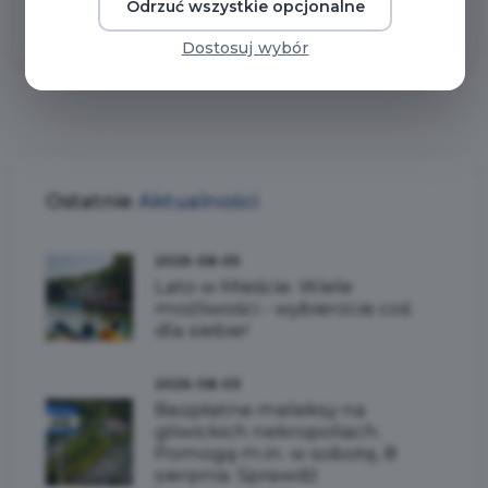
Odrzuć wszystkie opcjonalne
Dostosuj wybór
Ostatnie
Aktualności
2026-08-05
Lato w Mieście. Wiele
możliwości - wybierzcie coś
dla siebie!
2026-08-03
Bezpłatne meleksy na
gliwickich nekropoliach.
Pomogą m.in. w sobotę, 8
sierpnia. Sprawdź