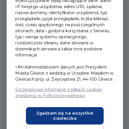
wykorzystywane będą następujące dane: adres
IP twojego urządzenia, adres URL żądania,
2022-04-12
nazwa domeny, identyfikator urządzenia, typ
przeglądarki, język przeglądarki, liczba kliknięć,
ilość czasu spędzonego na poszczególnych
APLIKACJA MOBILNA
stronach, data i godzina korzystania z Serwisu,
ZAMIAST TRADYCYJNEJ
typ i wersja systemu operacyjnego,
rozdzielczość ekranu, dane zbierane w
KARTY
dziennikach serwera a także inne podobne
informacje.
Nie potrzebujesz karty plastikowej, żeby korzystać ze
<#t>Administratorem danych jest Prezydent
Miasta Gliwice z siedzibą w Urzędzie Miejskim w
zniżek w ramach programu Gliwicka Karta
Gliwicach przy ul. Zwycięstwa 21, 44-100 Gliwice.
Mieszkańca. Wystarczy pobrać
bezpłatną aplikację w
sklepie Google Play lub App Store i zainstalować w
Szczegółowe informacje o plikach cookies
znajdziesz w Polityce prywatności
telefonie komórkowym lub innym urządzeniu
elektronicznym.
Zgadzam się na wszystkie
ciasteczka