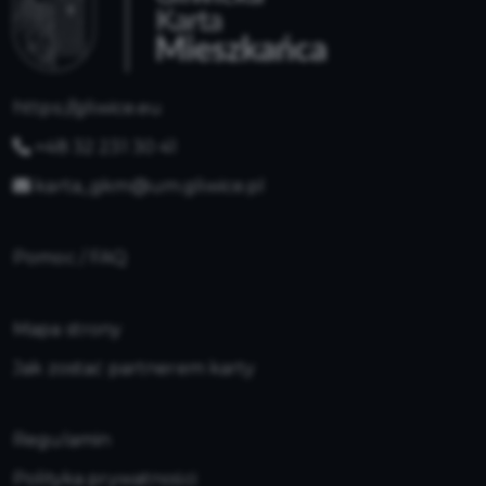
https://gliwice.eu
+48 32 231 30 41
karta_gkm@um.gliwice.pl
Pomoc / FAQ
Mapa strony
Jak zostać partnerem karty
Regulamin
Polityka prywatności