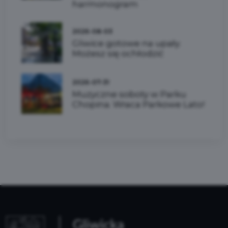
harmonogram
2026-08-03
Gliwice gotowe na upały.
Możesz się ochłodzić
2026-07-31
Muzyczne soboty w Parku
Chopina. Wraca Parkowe Lato!