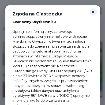
×
Zaloguj
Otwór
Zgoda na Ciasteczka
Szanowny Użytkowniku
Home
Lista aktualności
Aplikacja mobilna zamiast tradycyjnej karty
Uprzejmie informujemy, że tworząc i
administrując strony internetowe w Urzędzie
Miejskim w Gliwicach, używamy technologii
służących do zbierania i przetwarzania danych
osobowych w celu analizowania ruchu na
stronach i w Internecie. Urząd Miejski w
Gliwicach nie personalizuje wyświetlanych treści.
Realizując rozporządzenie Parlamentu
Europejskiego i Rady Unii Europejskiej 2016/679
z dnia 27 kwietnia 2016 r. w sprawie ochrony
osób fizycznych w związku z przetwarzaniem
danych osobowych i w sprawie swobodnego
przepływu takich danych oraz uchylenia
dyrektywy 95/46/WE (tzw. „RODO”) uprzejmie
informujemy, że do przetwarzania