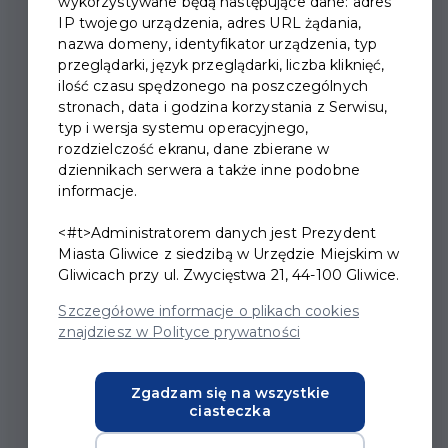
wykorzystywane będą następujące dane: adres
IP twojego urządzenia, adres URL żądania,
nazwa domeny, identyfikator urządzenia, typ
przeglądarki, język przeglądarki, liczba kliknięć,
ilość czasu spędzonego na poszczególnych
stronach, data i godzina korzystania z Serwisu,
XXXI MIĘDZYNARODOWY
typ i wersja systemu operacyjnego,
rozdzielczość ekranu, dane zbierane w
FESTIWAL ORGANOWY
dziennikach serwera a także inne podobne
IM. WOJCIECHA RÓŻAKA
informacje.
W GLIWICACH
<#t>Administratorem danych jest Prezydent
Miasta Gliwice z siedzibą w Urzędzie Miejskim w
Gliwicach przy ul. Zwycięstwa 21, 44-100 Gliwice.
25.09.2025 godz. 19.00 Gliwice katedra św. Apostołów
Piotra i Pawła
Szczegółowe informacje o plikach cookies
znajdziesz w Polityce prywatności
Koncert inauguracyjny
Wykonawcy:
Władysław Szymański organy
Zgadzam się na wszystkie
ciasteczka
Gliwicka Orkiestra Kameralna