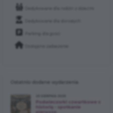
Dedykowane dla rodzin z dziećmi
Dedykowane dla dorosłych
Parking dla gości
Dostępne zadaszenie
Ostatnio dodane wydarzenia
20 SIERPNIA 2026
Podwieczorki czwartkowe z
historią - spotkanie
pierwsze