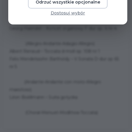
Odrzuć wszystkie opcjonalne
Program:
Georg Haendel – Koncert organowy B-dur op. 4 nr 6
Dostosuj wybór
(Andante Allegro-Larghetto-Allegro moderato)
Georg Haendel – Koncet organowy F-dur op. 4 nr 4
(Allegro-Andante-Adagio-Allegro)
Albert Renaud – Toccata d-moll op. 108 nr 1
Felix Mendelssohn Bartholdy – V Sonata D-dur op 65
nr 5
(Andante-Andante con moto-Allegro
maestoso)
Léon Boëllmann – Suita gotycka
(Chorał-Menuet-Modlitwa-Toccata)