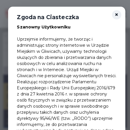
×
Zaloguj
Otwór
Zgoda na Ciasteczka
Szanowny Użytkowniku
Home
Wydarzenia
Uprzejmie informujemy, że tworząc i
XXXI Międzynarodowy Festiwal Organowy im. Wojciecha Różaka w
administrując strony internetowe w Urzędzie
Wydarzenie już się
Gliwicach
Miejskim w Gliwicach, używamy technologii
zakończyło
służących do zbierania i przetwarzania danych
osobowych w celu analizowania ruchu na
stronach i w Internecie. Urząd Miejski w
Gliwicach nie personalizuje wyświetlanych treści.
Realizując rozporządzenie Parlamentu
Europejskiego i Rady Unii Europejskiej 2016/679
z dnia 27 kwietnia 2016 r. w sprawie ochrony
osób fizycznych w związku z przetwarzaniem
danych osobowych i w sprawie swobodnego
przepływu takich danych oraz uchylenia
dyrektywy 95/46/WE (tzw. „RODO”) uprzejmie
informujemy, że do przetwarzania