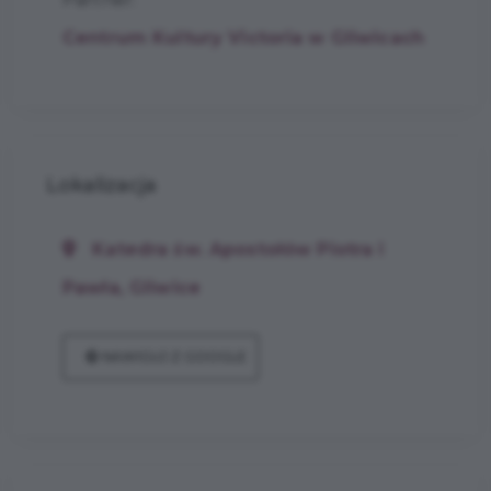
Centrum Kultury Victoria w Gliwicach
Lokalizacja
Katedra św. Apostołów Piotra i
Pawła, Gliwice
NAWIGUJ Z GOOGLE