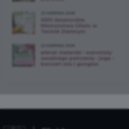
22 SIERPNIA 2026
XXIV Amatorskie
Mistrzostwa Gliwic w
Tenisie Ziemnym
22 SIERPNIA 2026
plener malarski • warsztaty
uważnego patrzenia • joga •
koncert mis i gongów