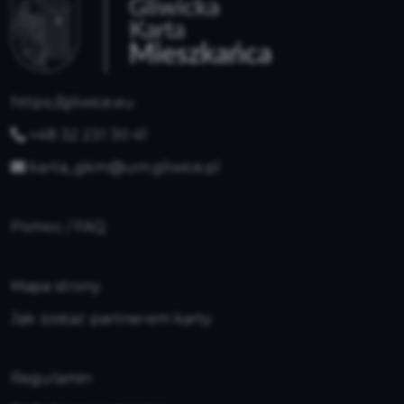
https://gliwice.eu
+48 32 231 30 41
karta_gkm@um.gliwice.pl
Pomoc / FAQ
Mapa strony
Jak zostać partnerem karty
Regulamin