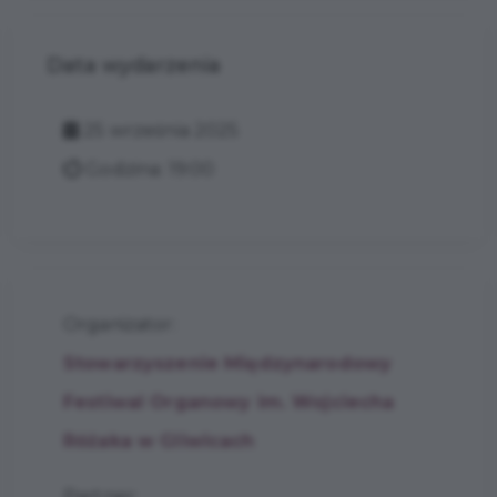
Data wydarzenia
25 września 2025
Godzina: 19:00
Organizator:
Stowarzyszenie Międzynarodowy
Festiwal Organowy im. Wojciecha
Różaka w Gliwicach
Partner: