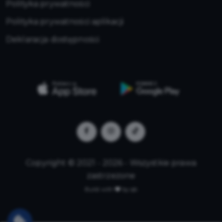
Polityka prywatności
Polityka prywatności aplikacji
Deklaracja dostępności
Copyright © 2021 - 2026 - Wszystkie prawa
zastrzeżone
Build with
by qb