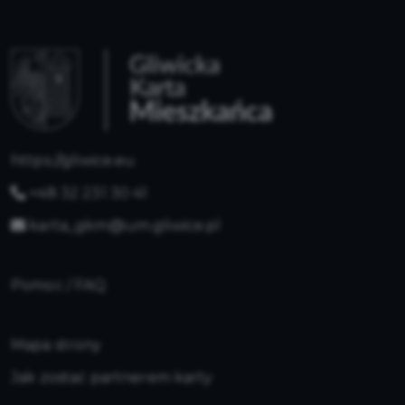
https://gliwice.eu
+48 32 231 30 41
karta_gkm@um.gliwice.pl
Pomoc / FAQ
Mapa strony
Jak zostać partnerem karty