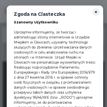
×
Zaloguj
Otwór
Zgoda na Ciasteczka
Szanowny Użytkowniku
Home
Wydarzenia
Gry w Zapałce
Uprzejmie informujemy, że tworząc i
administrując strony internetowe w Urzędzie
Wydarzenie już się
Miejskim w Gliwicach, używamy technologii
zakończyło
służących do zbierania i przetwarzania danych
osobowych w celu analizowania ruchu na
stronach i w Internecie. Urząd Miejski w
Gliwicach nie personalizuje wyświetlanych treści.
Realizując rozporządzenie Parlamentu
Europejskiego i Rady Unii Europejskiej 2016/679
z dnia 27 kwietnia 2016 r. w sprawie ochrony
osób fizycznych w związku z przetwarzaniem
danych osobowych i w sprawie swobodnego
przepływu takich danych oraz uchylenia
dyrektywy 95/46/WE (tzw. „RODO”) uprzejmie
informujemy, że do przetwarzania