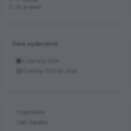
3. i 22. grudzień
Data wydarzenia
4 czerwca 2026
Godzina: 17:00 do 21:00
Organizator:
Café Zapałka