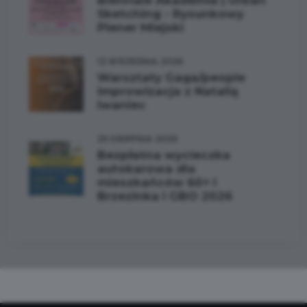
Biennale Akademia | Urban
Sketching - Rysunkowy
Plener Miejski
12 WRZEŚNIA 2026
Warsztaty Gaga/people
improwizacja z Natalią
Iwaniec
25 SIERPNIA 2026
Bezpłatna wycieczka
autokarowa dla
mieszkańców 60+ I
Brzezinka I GBO 2026