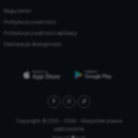
Regulamin
Polityka prywatności
Polityka prywatności aplikacji
Deklaracja dostępności
Copyright © 2021 - 2026 - Wszystkie prawa
zastrzeżone
Build with
by qb