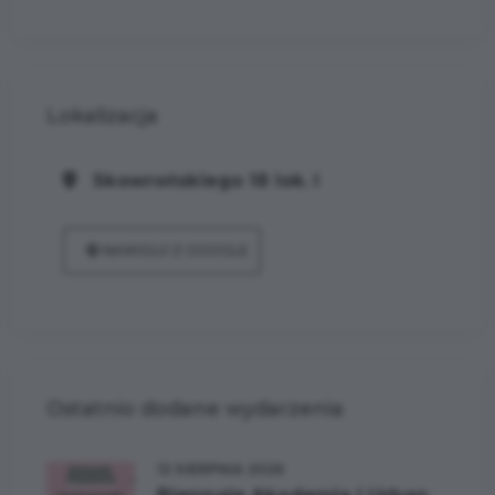
Lokalizacja
Skowrońskiego 18 lok. I
NAWIGUJ Z GOOGLE
Ostatnio dodane wydarzenia
12 SIERPNIA 2026