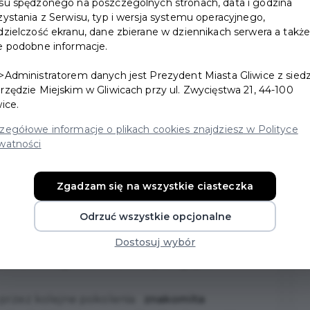
su spędzonego na poszczególnych stronach, data i godzina
zystania z Serwisu, typ i wersja systemu operacyjnego,
dzielczość ekranu, dane zbierane w dziennikach serwera a takż
e podobne informacje.
>Administratorem danych jest Prezydent Miasta Gliwice z sied
rzędzie Miejskim w Gliwicach przy ul. Zwycięstwa 21, 44-100
wice.
zegółowe informacje o plikach cookies znajdziesz w Polityce
watności
Zgadzam się na wszystkie ciasteczka
Odrzuć wszystkie opcjonalne
BYN
Dostosuj wybór
zów, którego nie możecie przegapić!
a przez kolejne pokolenia
znakomita