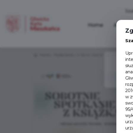
Home
Aktualn
Zg
Sz
Upr
Home
Wydarzenia
A tak to właśnie było z tymi skar
int
słu
ana
Gli
roz
201
w z
swo
95/
wyk
urz
urz