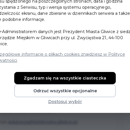
su spędzonego na poszczególnych stronach, data i godzina
zystania z Serwisu, typ i wersja systemu operacyjnego,
dzielczość ekranu, dane zbierane w dziennikach serwera a takż
e podobne informacje.
>Administratorem danych jest Prezydent Miasta Gliwice z sied
rzędzie Miejskim w Gliwicach przy ul. Zwycięstwa 21, 44-100
 BYŁO Z TYMI
wice.
SOBOTNIE SPOTKANIE
zegółowe informacje o plikach cookies znajdziesz w Polityce
watności
samowite przygody dziesięciu skarpetek”.
Zgadzam się na wszystkie ciasteczka
dczas których poznamy bliżej przygody
Odrzuć wszystkie opcjonalne
tywnej ożywimy nasze stare skarpetki, a
otoczyć się ich dalsze losy.
Dostosuj wybór
w wieku wczesnoszkolnym.
 lub
edukacja@biblioteka.gliwice.pl