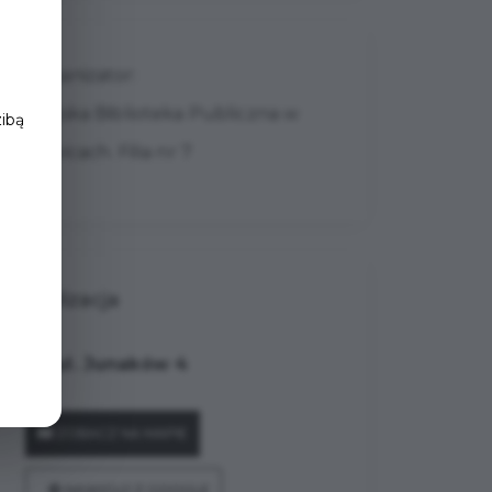
e
Organizator:
Miejska Biblioteka Publiczna w
zibą
Gliwicach. Filia nr 7
Lokalizacja
ul. Junaków 4
ZOBACZ NA MAPIE
NAWIGUJ Z GOOGLE