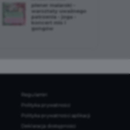
plener malarski •
warsztaty uważnego
patrzenia • joga •
koncert mis i
gongów
Regulamin
Polityka prywatności
Polityka prywatności aplikacji
Deklaracja dostępności