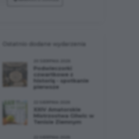
Ostatnio dodane wydarzenia
20 SIERPNIA 2026
Podwieczorki
czwartkowe z
historią - spotkanie
pierwsze
22 SIERPNIA 2026
XXIV Amatorskie
Mistrzostwa Gliwic w
Tenisie Ziemnym
22 SIERPNIA 2026