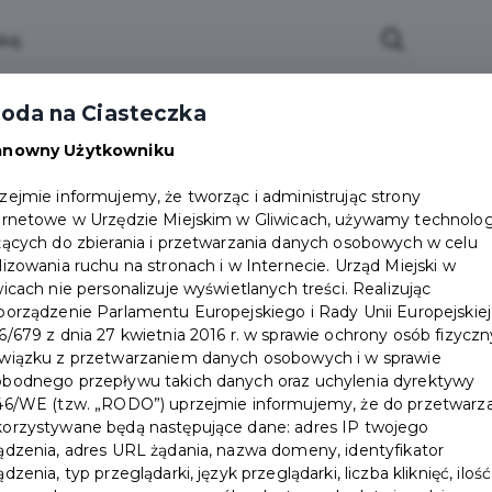
ości
Wydarzenia
Partnerzy
Dokumenty
oda na Ciasteczka
Załóż konto
anowny Użytkowniku
zejmie informujemy, że tworząc i administrując strony
petkami… – Sobotnie Spotkanie z Książką
ernetowe w Urzędzie Miejskim w Gliwicach, używamy technolog
żących do zbierania i przetwarzania danych osobowych w celu
Wydarzenie już się zakończył
lizowania ruchu na stronach i w Internecie. Urząd Miejski w
wicach nie personalizuje wyświetlanych treści. Realizując
porządzenie Parlamentu Europejskiego i Rady Unii Europejskiej
6/679 z dnia 27 kwietnia 2016 r. w sprawie ochrony osób fizycz
wiązku z przetwarzaniem danych osobowych i w sprawie
bodnego przepływu takich danych oraz uchylenia dyrektywy
46/WE (tzw. „RODO”) uprzejmie informujemy, że do przetwarz
orzystywane będą następujące dane: adres IP twojego
ądzenia, adres URL żądania, nazwa domeny, identyfikator
ądzenia, typ przeglądarki, język przeglądarki, liczba kliknięć, ilość