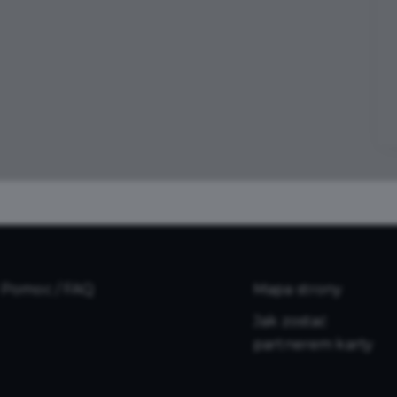
Pomoc / FAQ
Mapa strony
Jak zostać
partnerem karty