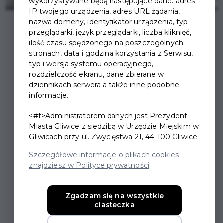
wykorzystywane będą następujące dane: adres
IP twojego urządzenia, adres URL żądania,
nazwa domeny, identyfikator urządzenia, typ
przeglądarki, język przeglądarki, liczba kliknięć,
ilość czasu spędzonego na poszczególnych
stronach, data i godzina korzystania z Serwisu,
typ i wersja systemu operacyjnego,
“LA DOLCE VITA, CZYLI
rozdzielczość ekranu, dane zbierane w
dziennikach serwera a także inne podobne
JAK OSIĄGNĄĆ
informacje.
SZCZĘŚCIE I NIE
<#t>Administratorem danych jest Prezydent
ZWARIOWAĆ" -
Miasta Gliwice z siedzibą w Urzędzie Miejskim w
Gliwicach przy ul. Zwycięstwa 21, 44-100 Gliwice.
SPOTKANIE AUTORSKIE
Szczegółowe informacje o plikach cookies
Z JARKIEM GUCEM
znajdziesz w Polityce prywatności
Serdecznie zapraszamy na spotkanie autorskie z
Zgadzam się na wszystkie
ciasteczka
Jarkiem Gucem - “La dolce vita, czyli jak osiągnąć
szczęście i nie zwariować".