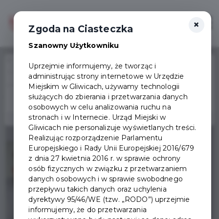
×
Zaloguj
Otwór
Zgoda na Ciasteczka
Szanowny Użytkowniku
Home
Wydarzenia
Uprzejmie informujemy, że tworząc i
“La dolce vita, czyli jak osiągnąć szczęście i nie zwariować" - spotkanie
administrując strony internetowe w Urzędzie
Wydarzenie już się
autorskie z Jarkiem Gucem
Miejskim w Gliwicach, używamy technologii
zakończyło
służących do zbierania i przetwarzania danych
osobowych w celu analizowania ruchu na
stronach i w Internecie. Urząd Miejski w
Gliwicach nie personalizuje wyświetlanych treści.
Realizując rozporządzenie Parlamentu
Europejskiego i Rady Unii Europejskiej 2016/679
z dnia 27 kwietnia 2016 r. w sprawie ochrony
osób fizycznych w związku z przetwarzaniem
danych osobowych i w sprawie swobodnego
przepływu takich danych oraz uchylenia
dyrektywy 95/46/WE (tzw. „RODO”) uprzejmie
informujemy, że do przetwarzania