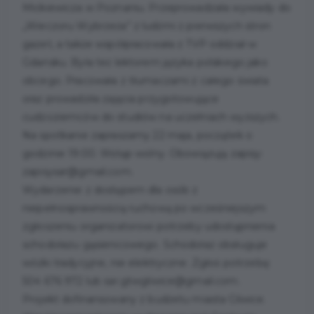
Mickiewicza w Poznaniu. Przeprowadzała wywiady do
„Wieczoru Wybrzeża” z ludźmi z pierwszych stron
gazet, a także współpracowała z TVP oddział w
Gdańsku. Była też lektorem języka polskiego jako
obcego. Pracowała z tłumaczami z całego świata
oraz prowadziła zajęcia przygotowujące
cudzoziemców do studiów na uczelniach wyższych.
Na spotkanie zapraszamy 22 maja, początek o
godzinie 19:00. Wstęp wolny. Obowiązują zapisy:
zapisysar@gmail.com.
Wydarzenie z dostępem dla osób z
niepełnosprawnością ruchową po wcześniejszym
zgłoszeniu organizatorowi potrzeby udostępnienia
schodołazu gąsienicowego. Schodołaz obsługuje
wózki tradycyjne, nie elektryczne. Zgłoś potrzebę:
504 676 972 lub sar.gtwgliwice@gmail.com.
Projekt dofinansowany z budżetu miasta Gliwice.