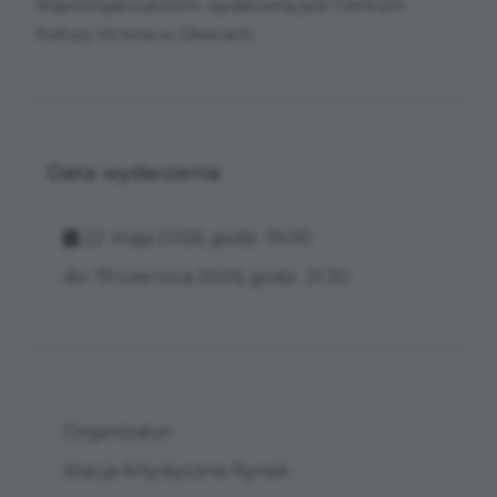
Współorganizatorem wydarzenia jest Centrum
Kultury Victoria w Gliwicach.
Data wydarzenia
22 maja 2026, godz. 19:00
do: 19 czerwca 2026, godz. 21:30
Organizator:
Stacja Artystyczna Rynek