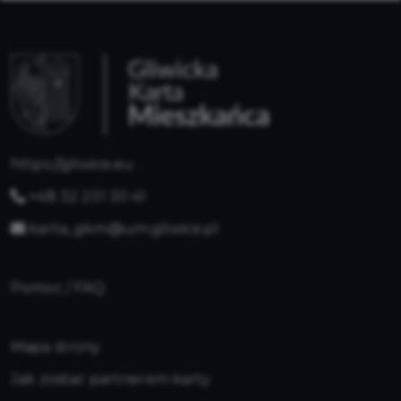
https://gliwice.eu
+48 32 231 30 41
karta_gkm@um.gliwice.pl
Pomoc / FAQ
Mapa strony
Jak zostać partnerem karty