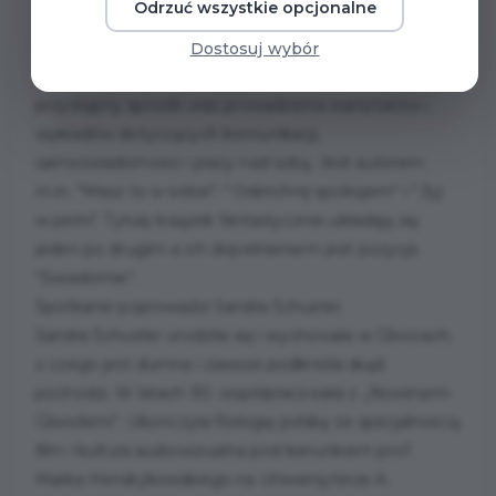
Odrzuć wszystkie opcjonalne
Jarek Guc - autor książek z zakresu rozwoju
osobistego, relacji oraz psychologii emocji. Znany jest
Dostosuj wybór
z popularyzowania wiedzy psychologicznej w
przystępny sposób oraz prowadzenia warsztatów i
wykładów dotyczących komunikacji,
samoświadomości i pracy nad sobą. Jest autorem
m.in. "Masz to w sobie", " Odetchnij spokojem" i " Żyj
w pełni". Tytuły książek fantastycznie układają się
jeden po drugim a ich dopełnieniem jest pozycja
“Świadomie”.
Spotkanie poprowadzi Sandra Schueler.
Sandra Schueler urodziła się i wychowała w Gliwicach,
z czego jest dumna i zawsze podkreśla skąd
pochodzi. W latach 90. współpracowała z „Nowinami
Gliwickimi”. Ukończyła filologię polską ze specjalnością
film i kultura audiowizualna pod kierunkiem prof.
Marka Hendrykowskiego na Uniwersytecie A.