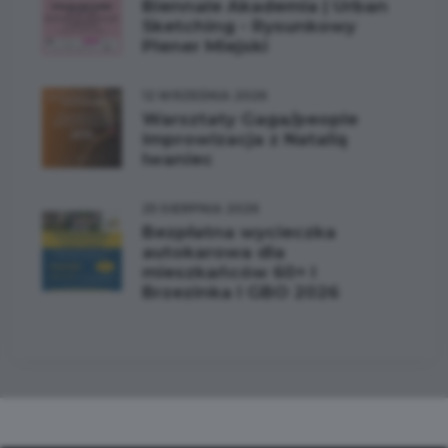
Biennale Akademia | Urban
Sketching - Rysunkowy
Plener Miejski
12 WRZEŚNIA 2026
Warsztaty Gaga/people
improwizacja z Natalią
Iwaniec
25 SIERPNIA 2026
Bezpłatna wycieczka
autokarowa dla
mieszkańców 60+ I
Brzezinka I GBO 2026